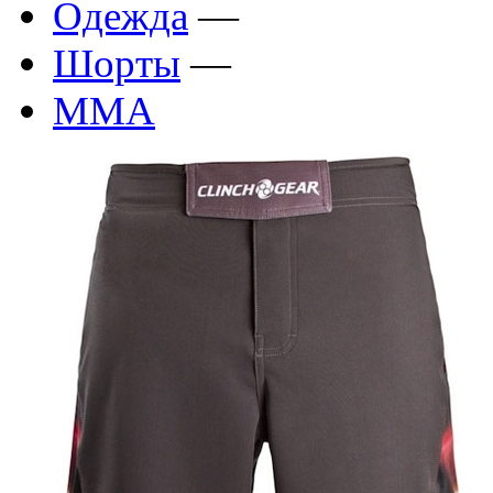
Одежда
—
Шорты
—
ММА