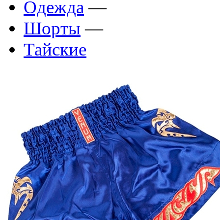
Одежда
—
Шорты
—
Тайские