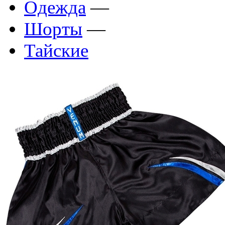
Одежда
—
Шорты
—
Тайские