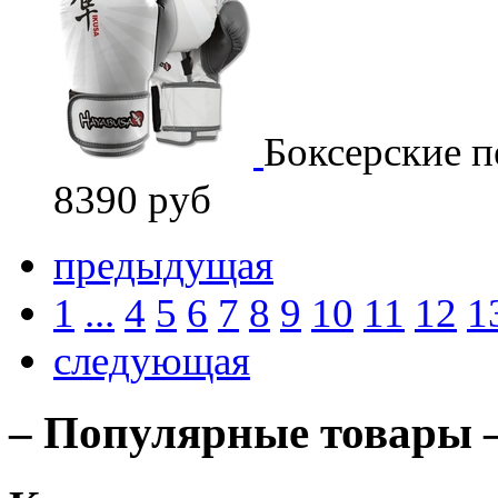
Боксерские п
8390 руб
предыдущая
1
...
4
5
6
7
8
9
10
11
12
1
следующая
– Популярные товары 