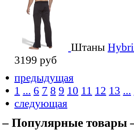
Штаны
Hybri
3199 руб
предыдущая
1
...
6
7
8
9
10
11
12
13
...
следующая
– Популярные товары 