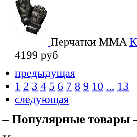
Перчатки MMA
K
4199 руб
предыдущая
1
2
3
4
5
6
7
8
9
10
...
13
следующая
– Популярные товары 